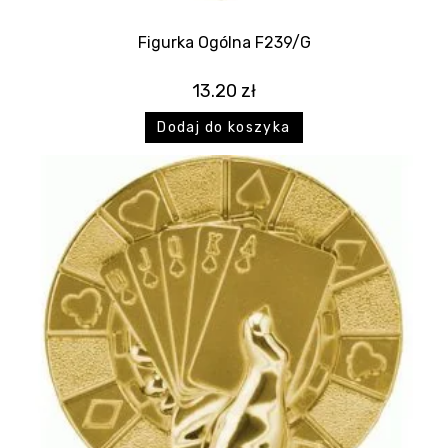
Figurka Ogólna F239/G
13.20
zł
Dodaj do koszyka