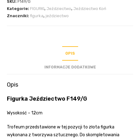
SKU:
F149/G
Kategorie:
FIGURKI
,
Jeździectwo
,
Jeździectwo Koń
Znaczniki:
figurka
,
jeździectwo
OPIS
INFORMACJE DODATKOWE
Opis
Figurka Jeździectwo F149/G
Wysokość – 12cm
Trofeum przedstawione w tej pozycji to złota figurka
wykonana z tworzywa sztucznego. Do skompletowania