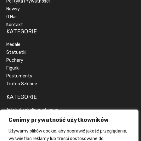
Polityka Prywatności
Newsy
O Nas
Kontakt
KATEGORIE
Medale
Statuetki
Puchary
Figurki
Postumenty
Trofea Szklane
KATEGORIE
Artykuły okolicznościowe
Artykuły reklamowe
Cenimy prywatność użytkowników
Dyplomy
Używamy plików cookie, aby poprawić jakość przeglądania,
Emblematy
wyświetlać reklamy lub treści dostosowane do