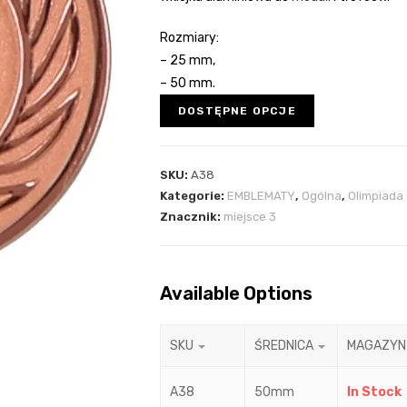
Rozmiary:
– 25 mm,
– 50 mm.
DOSTĘPNE OPCJE
SKU:
A38
Kategorie:
EMBLEMATY
,
Ogólna
,
Olimpiada
Znacznik:
miejsce 3
Available Options
SKU
ŚREDNICA
MAGAZYN
A38
50mm
In Stock