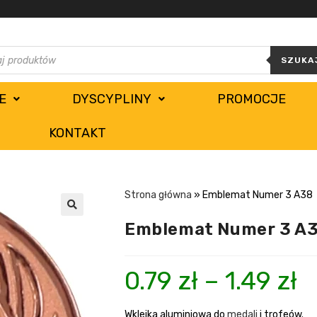
SZUKA
E
DYSCYPLINY
PROMOCJE
KONTAKT
Strona główna
»
Emblemat Numer 3 A38
Emblemat Numer 3 A
0.79
zł
–
1.49
zł
Wklejka aluminiowa do
medali
i trofeów.