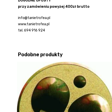
DOGODNE UPUSTY
przy zamówieniu powyżej 400zł brutto
info@tanietrofea.pl
www.tanietrofea.pl
tel. 694 916 924
Podobne produkty