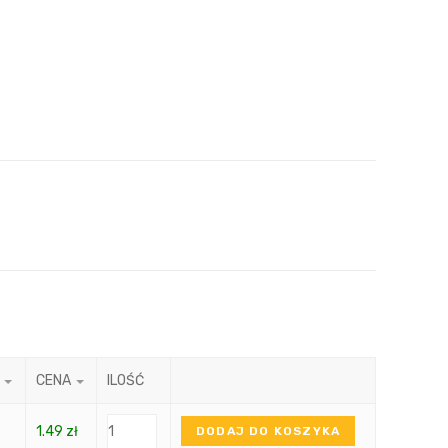
CENA
ILOŚĆ
1.49
zł
DODAJ DO KOSZYKA