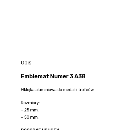
Opis
Emblemat Numer 3 A38
Wklejka aluminiowa do
medali
i trofeów.
Rozmiary:
– 25 mm,
– 50 mm.