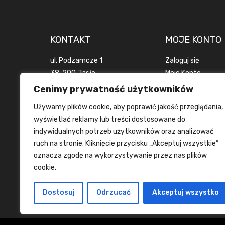
KONTAKT
MOJE KONTO
ul. Podzamcze 1
Zaloguj się
38-200 Jasło
Moje Konto
woj. podkarpackie
Zamówienia
Cenimy prywatność użytkowników
POLSKA
Wyloguj się
Używamy plików cookie, aby poprawić jakość przeglądania,
+48 694 916 924
wyświetlać reklamy lub treści dostosowane do
info@tanietrofea.pl
indywidualnych potrzeb użytkowników oraz analizować
ruch na stronie. Kliknięcie przycisku „Akceptuj wszystkie”
oznacza zgodę na wykorzystywanie przez nas plików
cookie.
Dostosuj
Odrzucać
Akceptuj wszystko