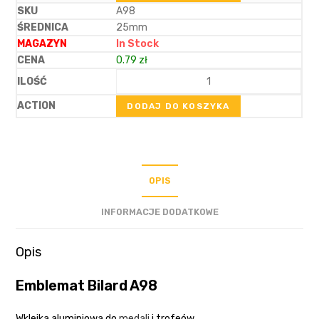
A98
25mm
In Stock
0.79
zł
DODAJ DO KOSZYKA
OPIS
INFORMACJE DODATKOWE
Opis
Emblemat Bilard A98
Wklejka aluminiowa do
medali
i trofeów.