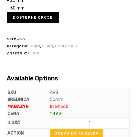
– 25 mm,
– 50 mm.
DOSTĘPNE OPCJE
SKU:
A98
Kategorie:
Bilard
,
Bilard
,
EMBLEMATY
Znacznik:
bilard
Available Options
A98
50mm
In Stock
1.49
zł
DODAJ DO KOSZYKA