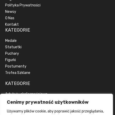
Polityka Prywatności
Newsy
O Nas
Kontakt
KATEGORIE
Medale
Statuetki
Puchary
Figurki
Postumenty
Trofea Szklane
KATEGORIE
Artykuły okolicznościowe
Artykuły reklamowe
Cenimy prywatność użytkowników
Dyplomy
Używamy plików cookie, aby poprawić jakość przeglądania,
Emblematy